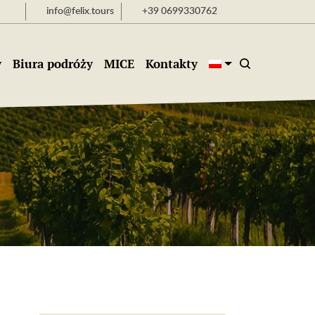
info@felix.tours
+39 0699330762
y
Biura podróży
MICE
Kontakty