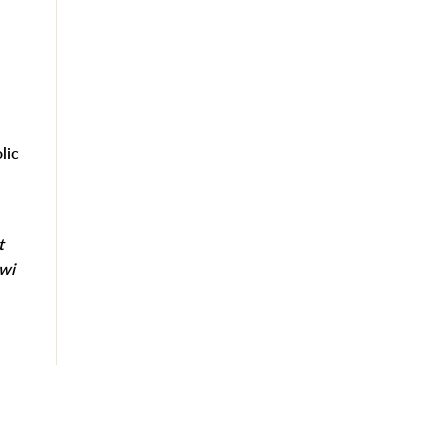
lic
t
owi