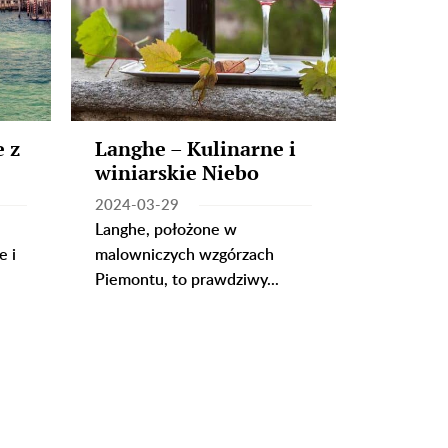
 z
Langhe – Kulinarne i
Podróż
winiarskie Niebo
Włosz
2024-03-29
2024-02-
Langhe, położone w
Włochy, kr
e i
malowniczych wzgórzach
oszałamia
Piemontu, to prawdziwy...
nieporów