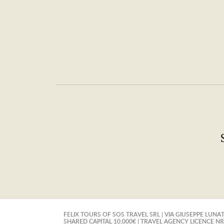
FELIX TOURS OF SOS TRAVEL SRL | VIA GIUSEPPE LUNATI
SHARED CAPITAL 10,000€ | TRAVEL AGENCY LICENCE NR. 