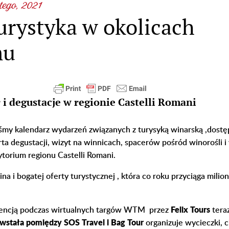
tego, 2021
urystyka w okolicach
mu
 i degustacje w regionie Castelli Romani
śmy kalendarz wydarzeń związanych z turysyką winarską ,dost
ta degustacji, wizyt na winnicach, spacerów pośród winorośli i
ytorium regionu Castelli Romani.
na i bogatej oferty turystycznej , która co roku przyciąga milio
gencją podczas wirtualnych targów WTM przez
Felix Tours
teraz
owstała pomiędzy SOS Travel i Bag Tour
organizuje wycieczki, c