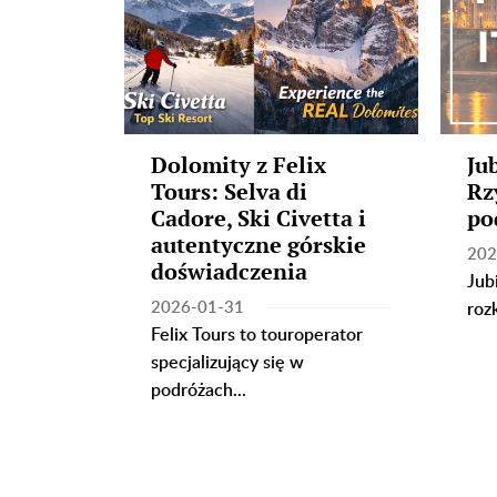
atyczne
Dolomity z Felix
Ju
ytanie
Tours: Selva di
Rz
Cadore, Ski Civetta i
po
autentyczne górskie
e dla
202
doświadczenia
Jub
ych
2026-01-31
roz
...
Felix Tours to touroperator
specjalizujący się w
podróżach...