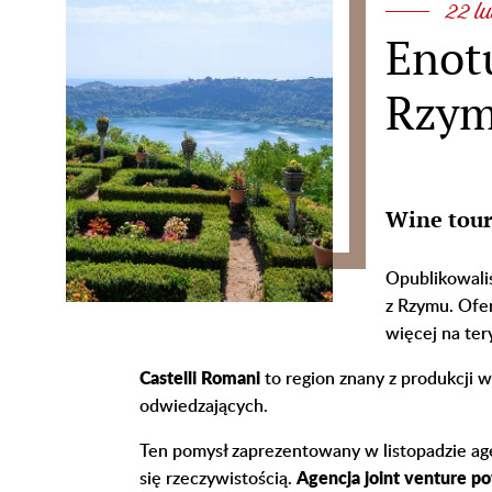
22 lu
Enot
Rzy
Wine tour
Opublikowali
z Rzymu. Ofer
więcej na ter
Castelli Romani
to region znany z produkcji wi
odwiedzających.
Ten pomysł zaprezentowany w listopadzie a
się rzeczywistością.
Agencja joint venture p