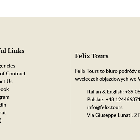
ul Links
Felix Tours
gencies
Felix Tours to biuro podróży s
of Contract
wycieczek objazdowych we 
ct Us
book
Italian & English: +39 
gram
Polskie: +48 12446637
din
info@felix.tours
at
Via Giuseppe Lunati, 2 F
)