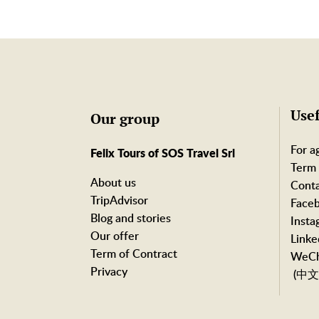
Usef
Our group
For a
Felix Tours of SOS Travel Srl
Term 
About us
Conta
TripAdvisor
Face
Blog and stories
Insta
Our offer
Linke
Term of Contract
WeCh
Privacy
(中文