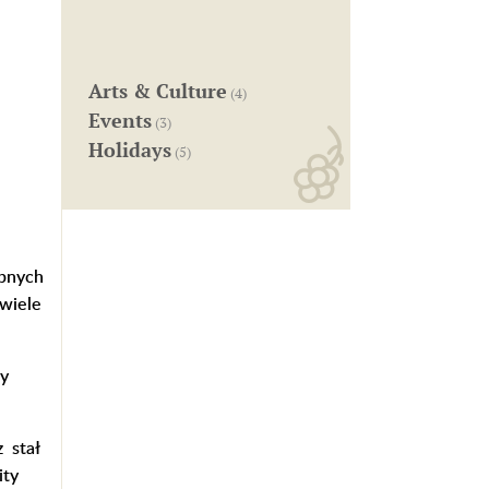
Arts & Culture
(4)
Events
(3)
Holidays
(5)
ępnych
 wiele
ny
 stał
ity