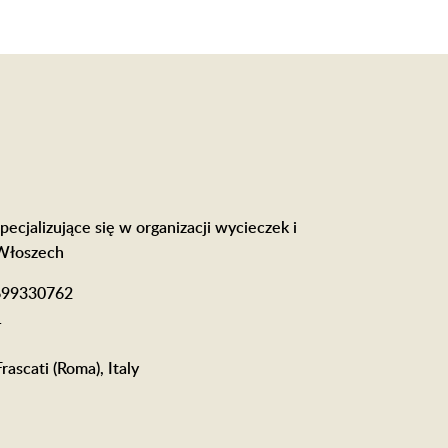
pecjalizujące się w organizacji wycieczek i
Włoszech
0699330762
1
rascati (Roma), Italy