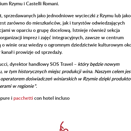
ium Rzymu i Castelli Romani.
t, sprzedawanych jako jednodniowe wycieczki z Rzymu lub jako
jest zarówno do mieszkańców, jak i turystów odwiedzających
ami w oparciu o grupę docelową. Istnieje również sekcja
rganizacji imprez i zajęć integracyjnych, zawsze w centrum
ą o winie oraz wiedzy o ogromnym dziedzictwie kulturowym oko
kanał i prowizje od sprzedaży.
ucci, dyrektor handlowy SOS Travel –
który będzie nowym
 w tym historycznych miejsc produkcji wina. Naszym celem jes
m operatorem doświadczeń winiarskich w Rzymie dzięki produkt
erami w regionie
”.
ppure i
pacchetti
con hotel incluso