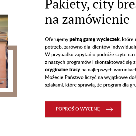
Pakiety, city br
na zamówienie
Oferujemy
pełną gamę wycieczek
, które
potrzeb, zarówno dla klientów indywidualny
W przypadku zapytań o podróże szyte na m
z naszych programów i skontaktować się z
oryginalne trasy
na najlepszych warunkac
Możecie Państwo liczyć na wyjątkowe dośw
szlakami, które sprawią, że program dla g
POPROŚ O WYCENĘ