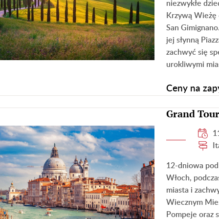
niezwykłe dzied
Krzywą Wieżę o
San Gimignano.
jej słynną Pia
zachwyć się sp
urokliwymi mias
Ceny na zap
Grand Tour
1
I
12-dniowa podr
Włoch, podczas
miasta i zachw
Wiecznym Mieś
Pompeje oraz s