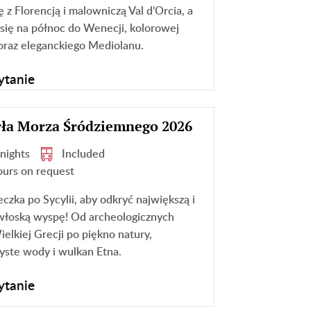
 z Florencją i malowniczą Val d’Orcia, a
 się na północ do Wenecji, kolorowej
raz eleganckiego Mediolanu.
ytanie
erła Morza Śródziemnego 2026
 nights
Included
ours on request
czka po Sycylii, aby odkryć największą i
 włoską wyspę! Od archeologicznych
elkiej Grecji po piękno natury,
zyste wody i wulkan Etna.
ytanie