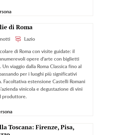
rsona
lie di Roma
 notti
Lazio
ecolare di Roma con visite guidate: il
nnumerevoli opere d’arte con biglietti
si. Un viaggio dalla Roma Classica fino al
assando per i luoghi più significativi
tà. Facoltativa estensione Castelli Romani
n'azienda vinicola e degustazione di vini
il produttore.
ersona
lla Toscana: Firenze, Pisa,
ezzo.