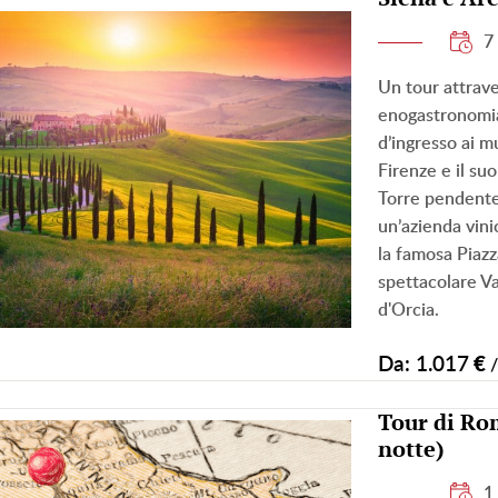
7
Un tour attrave
enogastronomia:
d’ingresso ai m
Firenze e il su
Torre pendente, 
un’azienda vini
la famosa Piazz
spettacolare Va
d'Orcia.
Da: 1.017
€
Tour di Rom
notte)
1