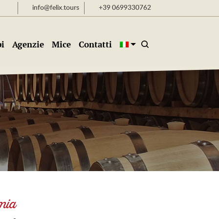
info@felix.tours
+39 0699330762
i
Agenzie
Mice
Contatti
rmia