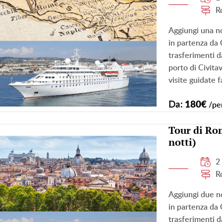
R
Aggiungi una n
in partenza da 
trasferimenti da
porto di Civita
visite guidate f
Da:
180€
/pe
Tour di Rom
notti)
2
R
Aggiungi due no
in partenza da 
trasferimenti da