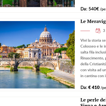
Da: 540€
/pe
Le Meravig
3
Vivi la storia s
Colosseo e le i
salta fila inclu
Rinascimento, p
della Cristiani
con visita ad u
in cantina con 
Da:
€ 410
/p
Le perle de
Siena e Ar