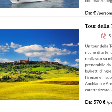
con pranzo deg
Da:
€
/person
Tour della
5
Un tour della T
ricche di arte,
realizzato su mi
prenotabile da 
biglietti d’ing
Firenze e il su
Anchiano e Are
caratterizzato 
Da: 570
€
/p