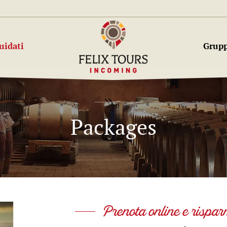
uidati
Grupp
Packages
Prenota online e rispa