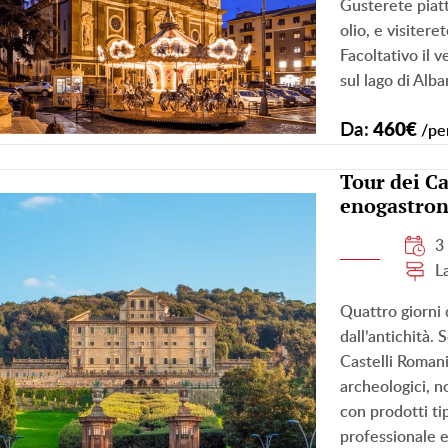
Gusterete piatt
olio, e visitere
Facoltativo il 
sul lago di Alb
Da:
460€
/pe
Tour dei Ca
enogastro
3
L
Quattro giorni 
dall’antichità.
Castelli Romani,
archeologici, 
con prodotti tip
professionale e