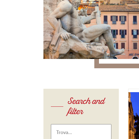
Search and
filter