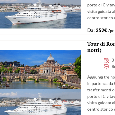
porto di Civita
visita guidata 
centro storico
Da:
352€
/pe
Tour di Rom
notti)
3
R
Aggiungi tre no
in partenza da 
trasferimenti da
porto di Civita
visita guidata 
centro storico 