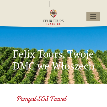
Felix Tours, Twoje
DMC we Włoszech
Pomysł SOS Travel