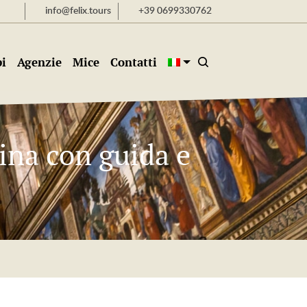
info@felix.tours
+39 0699330762
i
Agenzie
Mice
Contatti
ina con guida e