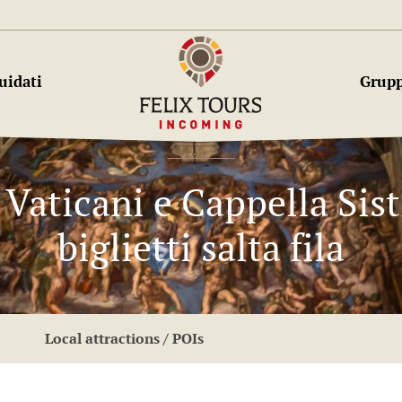
uidati
Grupp
 Vaticani e Cappella Sist
biglietti salta fila
Local attractions / POIs