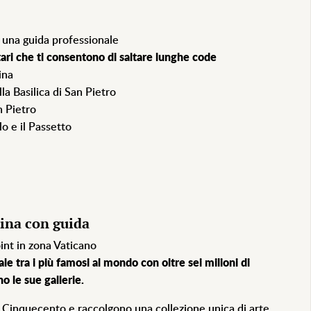
n una guida professionale
itari che ti consentono di saltare lunghe code
ina
lla Basilica di San Pietro
n Pietro
lo e il Passetto
tina con guida
int in zona Vaticano
le tra i più famosi al mondo con oltre sei milioni di
o le sue gallerie.
nel Cinquecento e raccolgono una
collezione
unica di arte