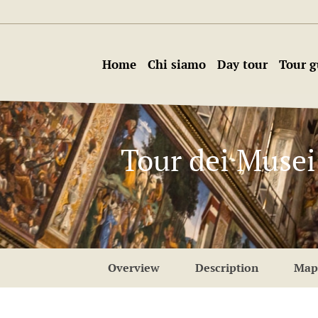
Home
Chi siamo
Day tour
Tour g
Tour dei Musei
Overview
Description
Map