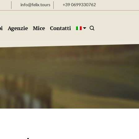
info@felix.tours
+39 0699330762
i
Agenzie
Mice
Contatti