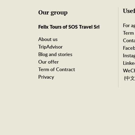
Usef
Our group
For a
Felix Tours of SOS Travel Srl
Term 
About us
Conta
TripAdvisor
Face
Blog and stories
Insta
Our offer
Linke
Term of Contract
WeCh
Privacy
(中文