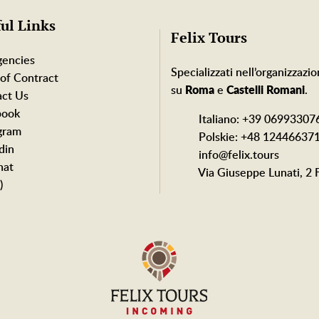
ul Links
Felix Tours
gencies
Specializzati nell’organizzazio
of Contract
su
Roma
e
Castelli Romani
.
ct Us
book
Italiano: +39 06993307
gram
Polskie: +48 12446637
din
info@felix.tours
at
Via Giuseppe Lunati, 2 F
)