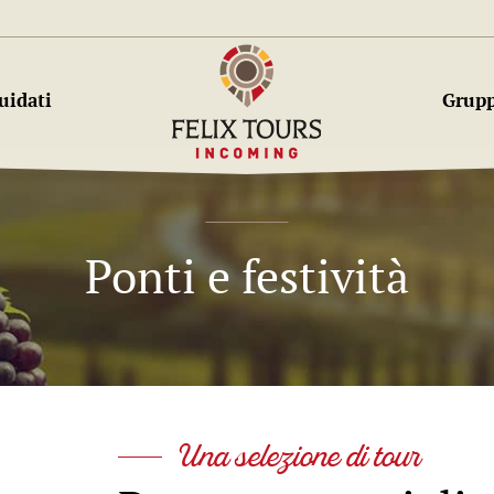
uidati
Grupp
Ponti e festività
Una selezione di tour