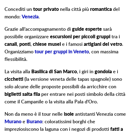
Concediti un
tour privato
nella città più
romantica
del
mondo:
Venezia
.
Grazie all’accompagnamento di
guide esperte
sarà
possibile organizzare
escursioni
per piccoli gruppi
tra i
canali
,
ponti
,
chiese
musei
e i famosi
artigiani del vetro
.
Organizziamo
tour per gruppi in Veneto
, con massima
flessibilità.
La visita alla
Basilica di San Marco
, i giri in
gondola
e i
cicchetti
(la versione veneta delle tapas spagnole) sono
solo alcune delle proposte possibili da arricchire con
biglietti salta fila
per entrare nei posti simbolo della città
come il Campanile o la visita alla Pala d’Oro.
Non da meno è il tour nelle
isole
antistanti Venezia come
Murano
e
Burano
: coloratissimi borghi che
impreziosiscono la laguna con i negozi di prodotti
fatti a