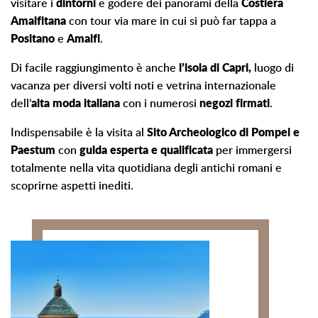
visitare i
dintorni
e godere dei panorami della
Costiera
Amalfitana
con tour via mare in cui si può far tappa a
Positano
e
Amalfi
.
Di facile raggiungimento è anche
l’isola di Capri,
luogo di
vacanza per diversi volti noti e vetrina internazionale
dell’
alta moda italiana
con i numerosi
negozi
firmati
.
Indispensabile è la visita al
Sito Archeologico di Pompei e
Paestum
con
guida esperta e qualificata
per immergersi
totalmente nella vita quotidiana degli antichi romani e
scoprirne aspetti inediti.