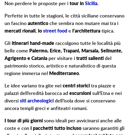
Non perdere le proposte per i
tour in
Sicilia
.
Perfette in tutte le stagioni, le città siciliane conservano
un fascino
autentico
che sembra non mutare mai tra i
mercati rionali
,
lo
street food
e
l’architettura
tipica.
Gli
itinerari hand-made
raccolgono tutte le località più
belle come
Palermo, Erice, Trapani, Marsala, Selinunte,
Agrigento e Catania
per visitare i
tratti
salienti
del
patrimonio storico, artistico e naturalistico di questa
regione immersa nel
Mediterraneo
.
Le idee variano tra gite nei
centri storici
tra piazze e
palazzi dell’eredità barocca ad
escursioni
sull’Etna e nei
diversi
siti archeologici
dell’isola dove si conservano
ancora templi greci e anfiteatri romani.
I tour di più giorni
sono ideali per avvicinarsi anche alle
coste e con
i pacchetti tutto incluso
saranno garantiti gli