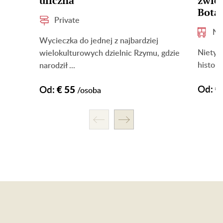
uliczna
zwie
Bota
Private
Ni
Wycieczka do jednej z najbardziej
Nietyp
wielokulturowych dzielnic Rzymu, gdzie
history
narodził ...
Od:
€
Od:
€ 55
/osoba