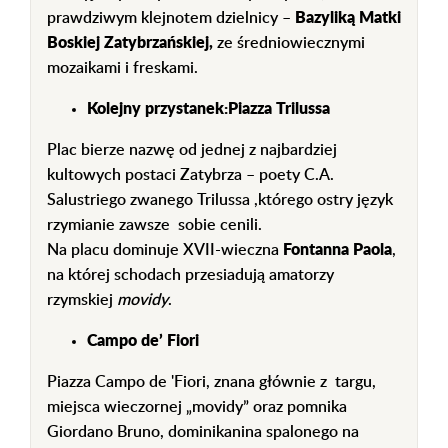
prawdziwym klejnotem dzielnicy –
Bazyliką Matki
Boskiej Zatybrzańskiej,
ze średniowiecznymi
mozaikami i freskami.
Kolejny przystanek:Piazza Trilussa
Plac bierze nazwę od jednej z najbardziej
kultowych postaci Zatybrza – poety C.A.
Salustriego zwanego Trilussa ,którego ostry język
rzymianie zawsze sobie cenili.
Na placu dominuje XVII-wieczna
Fontanna Paola
,
na której schodach przesiadują amatorzy
rzymskiej
movidy
.
Campo de’ Fiori
Piazza Campo de 'Fiori, znana głównie z targu,
miejsca wieczornej „movidy” oraz pomnika
Giordano Bruno, dominikanina spalonego na