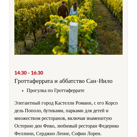
14:30 - 16:30
Гроттаферрата и аббатство Сан-Нило
Прогулка по Гроттаферрате
Элегантный город Кастелли Романи, с его Корсо
дель Пополо, бутиками, парками для детей и
множеством ресторанов, включая знаменитую
Остерию деи Фико, любимый ресторан Федерико
Феллини, Серджио Леоне, Софии Лорен.