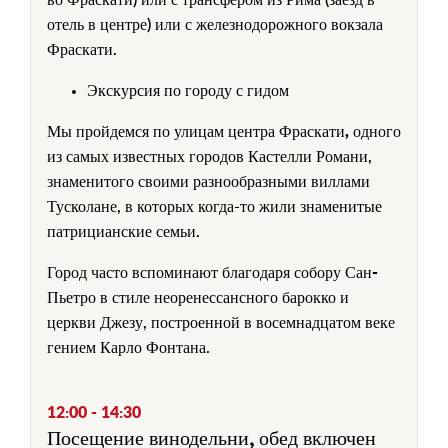
во Фраскати) или с трансфером из Рима (заезд в
отель в центре) или с железнодорожного вокзала
Фраскати.
Экскурсия по городу с гидом
Мы пройдемся по улицам
центра Фраскати,
одного
из самых известных городов Кастелли Романи,
знаменитого своими разнообразными виллами
Тусколане, в которых когда-то жили знаменитые
патрицианские семьи.
Город часто вспоминают благодаря собору
Сан-
Пьетро
в стиле неоренессансного барокко и
церкви Джезу, построенной в восемнадцатом веке
гением Карло Фонтана.
12:00 - 14:30
Посещение винодельни, обед включен