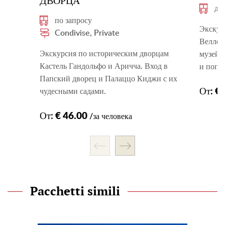
ДВОРЦА
до
по запросу
Экскур
Condivise, Private
Веллет
Экскурсия по историческим дворцам
музей,
Кастель Гандольфо и Аричча. Вход в
и попр
Папский дворец и Палаццо Киджи с их
От:
€ 
чудесными садами.
От:
€ 46.00
/за человека
Pacchetti simili